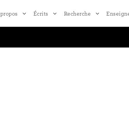
 propos
Écrits
Recherche
Enseign
propos
Ego histoire
Champs de recherche
Conférence
out Sylvie Lindeperg
Articles
Séminaires
V
Ouvrages
Direction de
Notes de Nuit et
brouillard