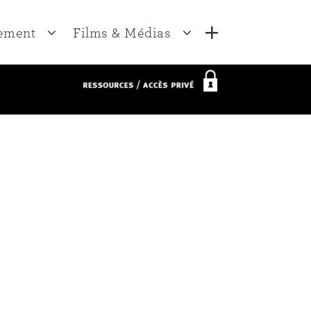
Contact
ement
Films & Médias
Sylvie Lindeperg
E mail :
sylvie.lindeperg@univ-paris1.fr
Adresse :
s
Films
Paris1 Panthéon-Sorbonne
Institut national d’histoire de
Entretiens écrits
l’art
 thèses
Entretiens
2 rue Vivienne
radiophoniques
75002 Paris
Entretiens filmés