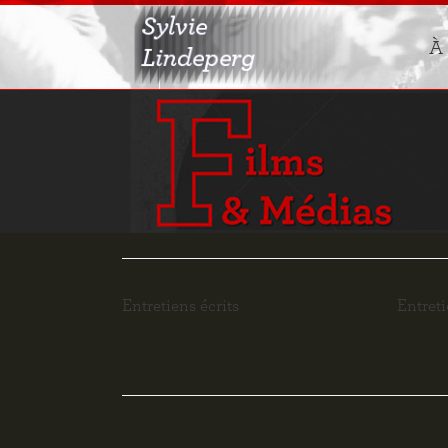
À
À 
Ab
C
Entretiens écrits
Entret