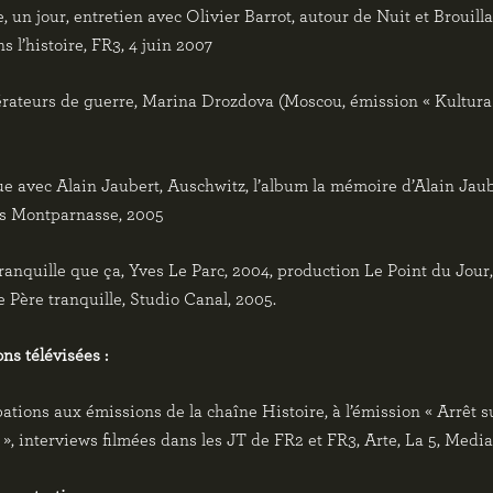
e, un jour, entretien avec Olivier Barrot, autour de Nuit et Brouill
ns l’histoire, FR3, 4 juin 2007
rateurs de guerre, Marina Drozdova (Moscou, émission « Kultura 
e avec Alain Jaubert, Auschwitz, l’album la mémoire d’Alain Jaub
ns Montparnasse, 2005
tranquille que ça, Yves Le Parc, 2004, production Le Point du Jour
Père tranquille, Studio Canal, 2005.
ns télévisées :
pations aux émissions de la chaîne Histoire, à l’émission « Arrêt s
», interviews filmées dans les JT de FR2 et FR3, Arte, La 5, Media