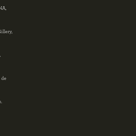
NA,
illery,
,
l de
.