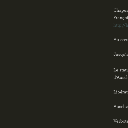
Chapeau
Françoi
http://
Au cœur
Jusqu’a
Le stat
d’Ausch
Libérat
Auschwi
Verbote