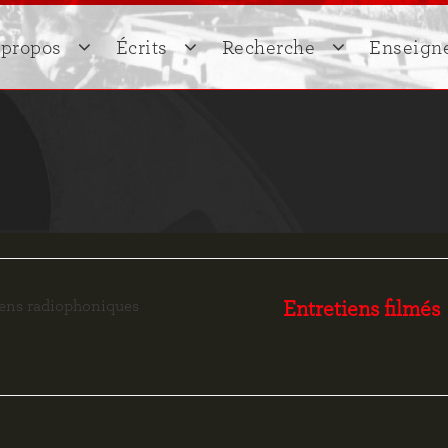
 propos
Écrits
Recherche
Enseign
propos
Ego histoire
Champs de recherche
Conférence
out Sylvie Lindeperg
Articles
Séminaires
V
Ouvrages
Direction de
Notes de Nuit et
brouillard
iens radiophoniques
Entretiens filmés