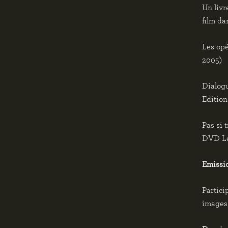
Un livr
film da
Les opé
2005)
Dialogu
Editio
Pas si 
DVD Le 
Emissio
Partici
images 