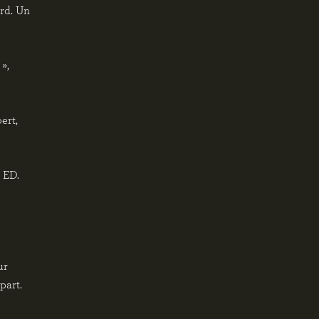
ard. Un
»,
ert,
, ED.
ur
part.