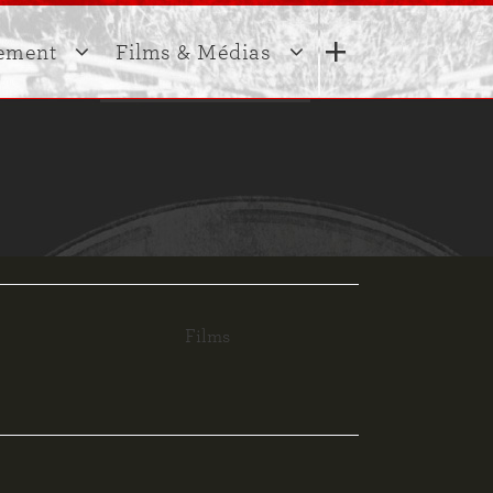
Contact
ement
Films & Médias
Sylvie Lindeperg
E mail :
sylvie.lindeperg@univ-paris1.fr
Adresse :
s
Films
Paris1 Panthéon-Sorbonne
Institut national d’histoire de
Entretiens écrits
l’art
 thèses
Entretiens
2 rue Vivienne
radiophoniques
75002 Paris
Entretiens filmés
Films