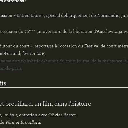
s entretiens :
ission « Entrée Libre », spécial débarquement de Normandie, jui
ème
l’occasion du 70
anniversaire de la libération d’Auschwitz, janv
Autour du court », reportage à l’occasion du Festival de court-mét
t-Ferrand, février 2015
cinema.arte.tv/fr/article/autour-du-court-journal-de-la-resistance-la-
ion-de-paris
its
et brouillard, un film dans l’histoire
e, un jour
, entretien avec Olivier Barrot,
 de
Nuit et Brouillard.