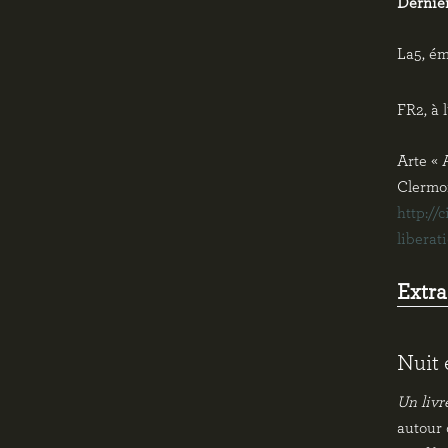
Dernier
La5, ém
FR2, à 
Arte « 
Clermon
http://
liberat
Extra
Nuit 
Un livr
autour