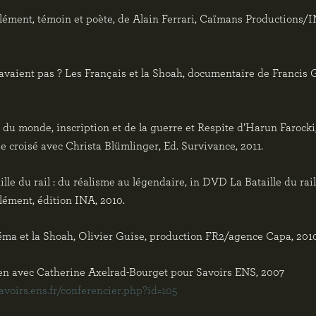
ément, témoin et poète, de Alain Ferrari, Caïmans Productions/I
savaient pas ? Les Français et la Shoah, documentaire de Francis G
du monde, inscription et de la guerre et Respite d’Harun Farocki
e croisé avec Christa Blümlinger, Ed. Survivance, 2011.
ille du rail : du réalisme au légendaire, in DVD La Bataille du rai
ément, édition INA, 2010.
ma et la Shoah, Olivier Guise, production FR2/agence Capa, 2010
en avec Catherine Axelrad-Bourget pour Savoirs ENS, 2007
savoirs.ens.fr/conferencier.php?id=105