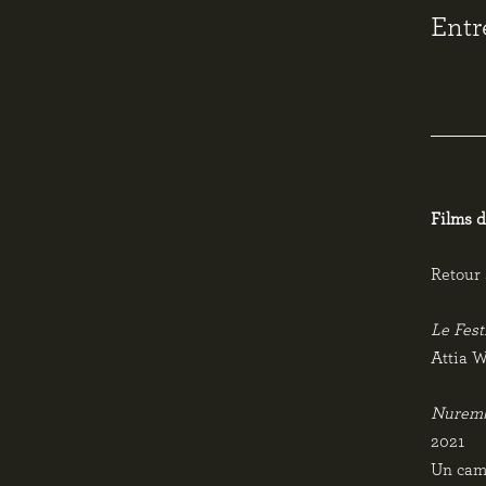
Entr
Films 
Retour 
Le Fest
Attia W
Nurembe
2021
Un came